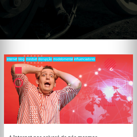
internet
blog
mindset
disrupção
modelomental
influenciadores