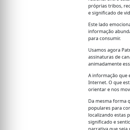
próprias tribos, 
e significado de vid
Este lado emocion
informação abunda
para consumir.
Usamos agora Patre
assinaturas de can
animadamente esse
A informação que e
Internet. O que es
orientar e nos mov
Da mesma forma qu
populares para con
localizando estas p
significado e senti
narrativa que seja