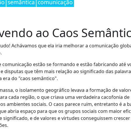
ão
semântica
comunicação
ivendo ao Caos Semânti
tudo! Achávamos que ela iria melhorar a comunicação glob
.
e comunicação estão se formando e estão fabricando até vo
 e disputas que têm mais relação ao significado das palavra
a era do "caos semântico".
massa, o isolamento geográfico levava a formação de valor
para cada região, o que criava uma verdadeira cacofonia de 
s ambientes sociais. O caos parece ruim, entretanto é a b
que abria espaço para que os grupos sociais com maior efi
 significado, e de valores e virtudes conseguissem cresce
ões.