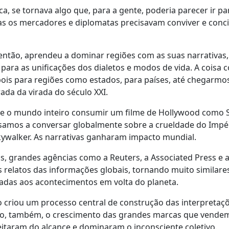
ca, se tornava algo que, para a gente, poderia parecer ir pa
 os mercadores e diplomatas precisavam conviver e concili
então, aprendeu a dominar regiões com as suas narrativas
r para as unificações dos dialetos e modos de vida. A cois
ois para regiões como estados, para países, até chegarmo
ada da virada do século XXI.
e o mundo inteiro consumir um filme de Hollywood como 
ssamos a conversar globalmente sobre a crueldade do Impé
ywalker. As narrativas ganharam impacto mundial.
as, grandes agências como a Reuters, a Associated Press e
 relatos das informações globais, tornando muito similare
nadas aos acontecimentos em volta do planeta.
 criou um processo central de construção das interpretaçõ
do, também, o crescimento das grandes marcas que vend
itaram do alcance e dominaram o inconsciente coletivo.