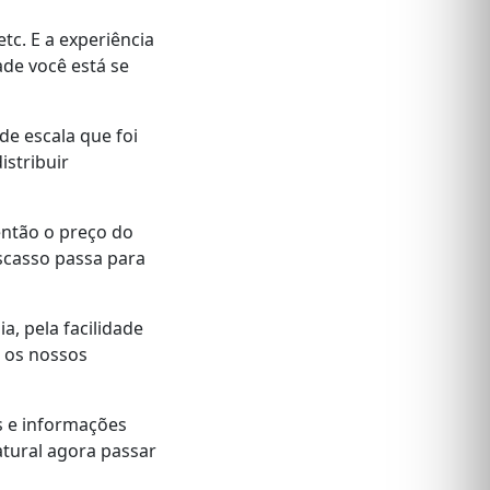
tc. E a experiência
ade você está se
de escala que foi
istribuir
 então o preço do
scasso passa para
, pela facilidade
r os nossos
s e informações
tural agora passar