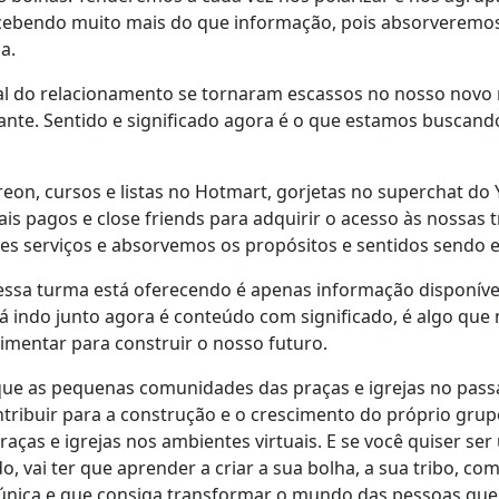
recebendo muito mais do que informação, pois absorverem
a.
al do relacionamento se tornaram escassos no nosso nov
nte. Sentido e significado agora é o que estamos buscan
on, cursos e listas no Hotmart, gorjetas no superchat do 
ais pagos e close friends para adquirir o acesso às nossas
s serviços e absorvemos os propósitos e sentidos sendo 
ssa turma está oferecendo é apenas informação disponível
tá indo junto agora é conteúdo com significado, é algo que 
imentar para construir o nosso futuro.
e as pequenas comunidades das praças e igrejas no pass
tribuir para a construção e o crescimento do próprio gru
raças e igrejas nos ambientes virtuais. E se você quiser se
do, vai ter que aprender a criar a sua bolha, a sua tribo, 
 única e que consiga transformar o mundo das pessoas que