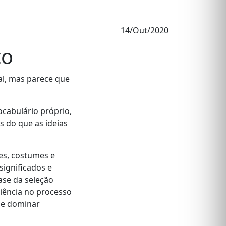
14/Out/2020
co
al, mas parece que
cabulário próprio,
s do que as ideias
es, costumes e
significados e
ase da seleção
ciência no processo
r e dominar