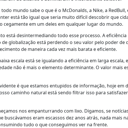
 todo mundo sabe o que é o McDonalds, a Nike, a RedBull, e
er está tão igual que seria muito difícil descobrir que cid
do cegamente em um deles em qualquer lugar do mundo.
nto está desintermediando todo esse processo. A eficiência 
 de globalização está perdendo o seu valor pelo poder de d
cimento de maneira cada vez mais barata e eficiente.
baixa escala está se igualando a eficiência em larga escala,
iedade não é mais o elemento determinante. O valor mais e
idente é que estamos entupidos de informação, hoje em dia
osso caminho natural está sendo filtrar isso para satisfaze
eçamos nos empanturrando com lixo. Digamos, se notícia
e buscávamos eram escassos dez anos atrás, nada mais na
consumindo tudo o que conseguimos ver na frente.