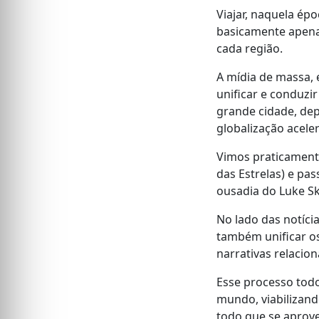
Viajar, naquela épo
basicamente apenas
cada região.
A mídia de massa, 
unificar e conduzi
grande cidade, dep
globalização aceler
Vimos praticament
das Estrelas) e pa
ousadia do Luke Sk
No lado das notíci
também unificar os
narrativas relacio
Esse processo todo
mundo, viabilizan
todo que se aprove