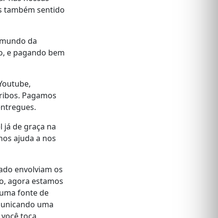
os também sentido
o mundo da
do, e pagando bem
Youtube,
 tribos. Pagamos
entregues.
 já de graça na
nos ajuda a nos
ado envolviam os
po, agora estamos
r uma fonte de
comunicando uma
 você toca.