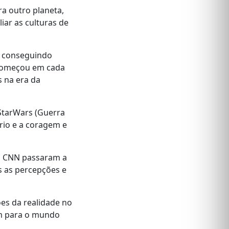
ra outro planeta,
ar as culturas de
, conseguindo
a começou em cada
s na era da
StarWars (Guerra
rio e a coragem e
 a CNN passaram a
s as percepções e
es da realidade no
em para o mundo