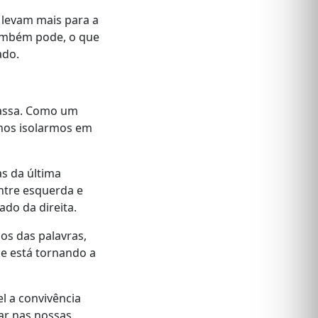
 levam mais para a
também pode, o que
ado.
massa. Como um
 nos isolarmos em
as da última
ntre esquerda e
ado da direita.
os das palavras,
e está tornando a
l a convivência
ar nas nossas