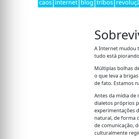
caos
internet
blog
tribos
revoluç
Sobrev
A Internet mudou 
tudo está piorando
Múltiplas bolhas d
o que leva a brigas
de fato. Estamos n
Antes da mídia de 
dialetos próprios 
experimentações do
natural, de forma 
de comunicação, de
culturalmente regi