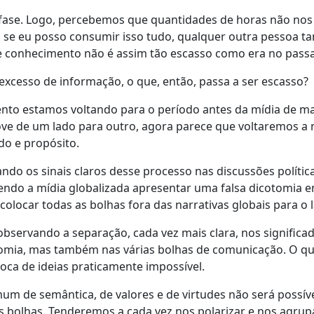
 fase. Logo, percebemos que quantidades de horas não nos
is se eu posso consumir isso tudo, qualquer outra pessoa 
te conhecimento não é assim tão escasso como era no pass
excesso de informação, o que, então, passa a ser escasso?
to estamos voltando para o período antes da mídia de 
ve de um lado para outro, agora parece que voltaremos a
do e propósito.
ndo os sinais claros desse processo nas discussões polític
ndo a mídia globalizada apresentar uma falsa dicotomia e
 colocar todas as bolhas fora das narrativas globais para o l
ervando a separação, cada vez mais clara, nos significad
tomia, mas também nas várias bolhas de comunicação. O qu
oca de ideias praticamente impossível.
 de semântica, de valores e de virtudes não será possíve
as bolhas. Tenderemos a cada vez nos polarizar e nos agrup